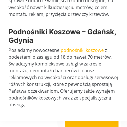
Od lat zajmujemy się pracami na wysokości. Posiadamy szeroki wybór podnośników kosozwych sięgających do 53 metrów i dźwigi unoszące do 50 ton.
Od lat zajmujemy się pracami na wysokości. Posiadamy szeroki 
sprawne dotarcie w miejsca trudno dostępne, na
wysokość nawet kilkudziesięciu metrów, celem
montażu reklam, przycięcia drzew czy krzewów.
Podnośniki Koszowe – Gdańsk,
Gdynia
Posiadamy nowoczesne
podnośniki koszowe
z
podestami o zasięgu od 18 do nawet 70 metrów.
Świadczymy kompleksowe usługi w zakresie
montażu, demontażu bannerów i plansz
reklamowych na wysokości oraz obsługi serwisowej
różnych konstrukcji, które z pewnością sprostają
Państwa oczekiwaniom. Oferujemy także wynajem
podnośników koszowych wraz ze specjalistyczną
obsługą.