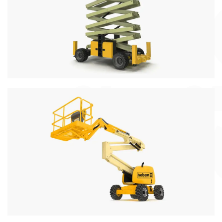
Podnośniki nożycowe elektryczne i spalinowe z
wysięgiem do 18metrów
Więcej informacji
Podnośniki Wolnobieżne
Podsiadamy w ofercie podnośniki samobieżne
spalinowe do 40 metrów wysięgu
Więcej informacji