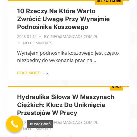
BEZ KATEGORII
10 Rzeczy Na Które Warto
Zwrócić Uwagę Przy Wynajmie
Podnośnika Koszowego
2023-01-14
BY:INFO@MAGICADS.COM.PL
NO COMMENTS
Wynajem podnośnika koszowego jest często
niezbędny do wykonania prac na…
READ MORE
NEWS
Hydraulika Siłowa W Maszynach
Ciężkich: Klucz Do Uniknięcia
Przestojów W Pracy
2019-08-28
BY:INFO@MAGICADS.COM.PL
⬅️ zadzwoń
NO COMMENTS