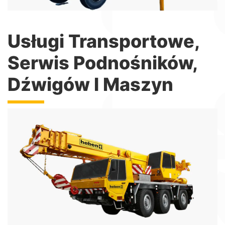
Usługi Transportowe,
Serwis Podnośników,
Dźwigów I Maszyn
Dźwigi
Żurawie samojezdne unoszące do 50 ton
Więcej informacji