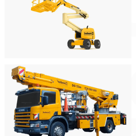
Podnośniki Teleskopowe
Podnośniki samobieżne elektryczne i spalinowe z
wysięgiem do 40metrów
Więcej informacji
Podnośniki Koszowe
Podnośniki koszowe na pojazdach sięgające do
70metrów
Więcej informacji