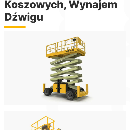
Koszowych, Wynajem
Dźwigu
Podnośniki Nożycowe
Podnośniki nożycowe elektryczne i spalinowe z
wysięgiem do 18metrów
Więcej informacji