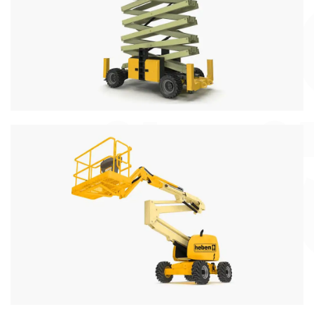
Podnośniki nożycowe elektryczne i spalinowe z
wysięgiem do 18metrów
Więcej informacji
Podnośniki Wolnobieżne
Podsiadamy w ofercie podnośniki samobieżne
spalinowe do 40 metrów wysięgu
Więcej informacji