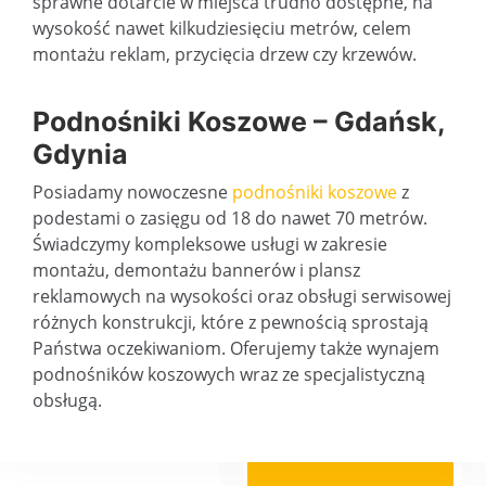
Od lat zajmujemy się pracami na wysokości. Posiadamy szeroki wybór podnośników kosozwych sięgających do 53 metrów i dźwigi unoszące do 50 ton.
Od lat zajmujemy się pracami na wysokości. Posiadamy szeroki 
sprawne dotarcie w miejsca trudno dostępne, na
wysokość nawet kilkudziesięciu metrów, celem
montażu reklam, przycięcia drzew czy krzewów.
Podnośniki Koszowe – Gdańsk,
Gdynia
Posiadamy nowoczesne
podnośniki koszowe
z
podestami o zasięgu od 18 do nawet 70 metrów.
Świadczymy kompleksowe usługi w zakresie
montażu, demontażu bannerów i plansz
reklamowych na wysokości oraz obsługi serwisowej
różnych konstrukcji, które z pewnością sprostają
Państwa oczekiwaniom. Oferujemy także wynajem
podnośników koszowych wraz ze specjalistyczną
obsługą.