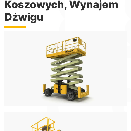
Koszowych, Wynajem
Dźwigu
Podnośniki Nożycowe
Podnośniki nożycowe elektryczne i spalinowe z
wysięgiem do 18metrów
Więcej informacji