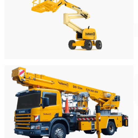
Podnośniki Teleskopowe
Podnośniki samobieżne elektryczne i spalinowe z
wysięgiem do 40metrów
Więcej informacji
Podnośniki Koszowe
Podnośniki koszowe na pojazdach sięgające do
70metrów
Więcej informacji