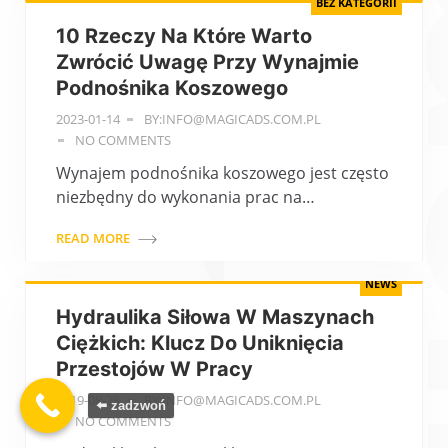
BEZ KATEGORII
10 Rzeczy Na Które Warto
Zwrócić Uwagę Przy Wynajmie
Podnośnika Koszowego
2023-01-14
BY:INFO@MAGICADS.COM.PL
NO COMMENTS
Wynajem podnośnika koszowego jest często
niezbędny do wykonania prac na…
READ MORE
NEWS
Hydraulika Siłowa W Maszynach
Ciężkich: Klucz Do Uniknięcia
Przestojów W Pracy
2019-08-28
BY:INFO@MAGICADS.COM.PL
⬅️ zadzwoń
NO COMMENTS