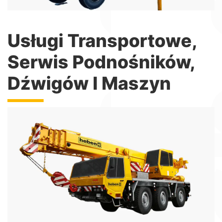
Usługi Transportowe,
Serwis Podnośników,
Dźwigów I Maszyn
Dźwigi
Żurawie samojezdne unoszące do 50 ton
Więcej informacji